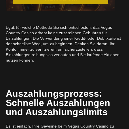
Egal, für welche Methode Sie sich entscheiden, das Vegas
Country Casino erhebt keine zusätzlichen Gebühren für
Einzahlungen. Die Verwendung einer Kredit- oder Debitkarte ist
der schnellste Weg, um zu beginnen. Denken Sie daran, Ihr
Konto immer zu verifizieren, um sicherzustellen, dass
Einzahlungen reibungslos verlaufen und Sie laufende Aktionen
nutzen können.
Auszahlungsprozess:
Schnelle Auszahlungen
und Auszahlungslimits
Es ist einfach, Ihre Gewinne beim Vegas Country Casino zu