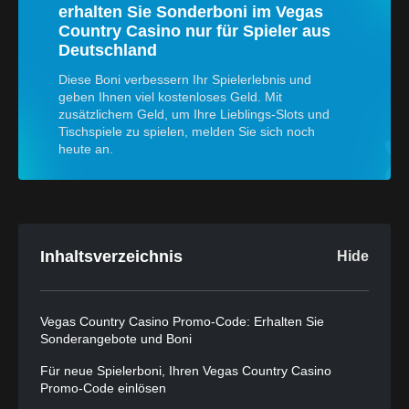
erhalten Sie Sonderboni im Vegas
Country Casino nur für Spieler aus
Deutschland
Diese Boni verbessern Ihr Spielerlebnis und
geben Ihnen viel kostenloses Geld. Mit
zusätzlichem Geld, um Ihre Lieblings-Slots und
Tischspiele zu spielen, melden Sie sich noch
heute an.
Inhaltsverzeichnis
Hide
Vegas Country Casino Promo-Code: Erhalten Sie
Sonderangebote und Boni
Für neue Spielerboni, Ihren Vegas Country Casino
Promo-Code einlösen