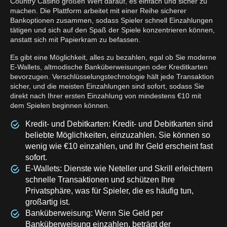
Country Casino großen Wert darauf, es einfach und sicher zu
machen. Die Plattform arbeitet mit einer Reihe sicherer
Bankoptionen zusammen, sodass Spieler schnell Einzahlungen
tätigen und sich auf den Spaß der Spiele konzentrieren können,
anstatt sich mit Papierkram zu befassen.
Es gibt eine Möglichkeit, alles zu bezahlen, egal ob Sie moderne
E-Wallets, altmodische Banküberweisungen oder Kreditkarten
bevorzugen. Verschlüsselungstechnologie hält jede Transaktion
sicher, und die meisten Einzahlungen sind sofort, sodass Sie
direkt nach Ihrer ersten Einzahlung von mindestens €10 mit
dem Spielen beginnen können.
Kredit- und Debitkarten: Kredit- und Debitkarten sind
beliebte Möglichkeiten, einzuzahlen. Sie können so
wenig wie €10 einzahlen, und Ihr Geld erscheint fast
sofort.
E-Wallets: Dienste wie Neteller und Skrill erleichtern
schnelle Transaktionen und schützen Ihre
Privatsphäre, was für Spieler, die es häufig tun,
großartig ist.
Banküberweisung: Wenn Sie Geld per
Banküberweisung einzahlen, beträgt der