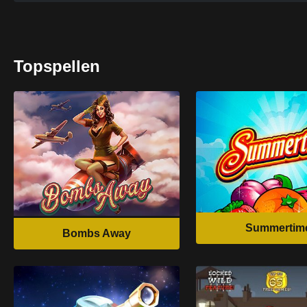
Hoe lang duurt het om geld op te nemen
Mobiele casino bonussen en onderweg gamen
Topspellen
Vip beloningsprogramma en lopende spelerspromoties
No deposit bonus bij Vegas Country Casino
Belangrijkste kenmerken van de Vegas Country Casino n
Algemene voorwaarden
Summertim
Bombs Away