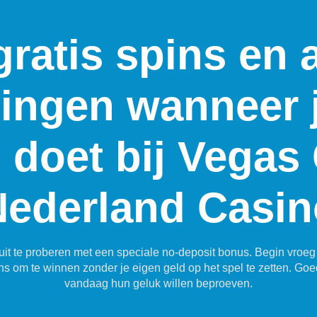
gratis spins en
ingen wanneer 
g doet bij Vegas
Nederland Casin
 uit te proberen met een speciale no-deposit bonus. Begin vroe
s om te winnen zonder je eigen geld op het spel te zetten. Go
vandaag hun geluk willen beproeven.