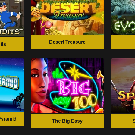
Desert Treasure
its
Pyramid
The Big Easy
S