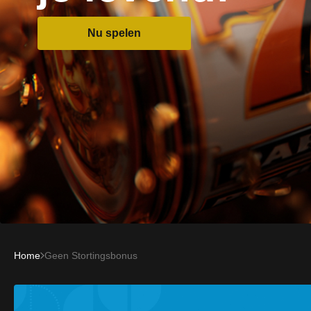
Nu spelen
Home
Geen Stortingsbonus