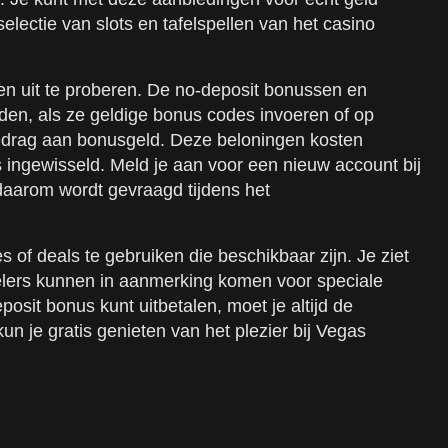
lectie van slots en tafelspellen van het casino
len uit te proberen. De no-deposit bonussen en
den, als ze geldige bonus codes invoeren of op
 bedrag aan bonusgeld. Deze beloningen kosten
ingewisseld. Meld je aan voor een nieuw account bij
daarom wordt gevraagd tijdens het
of deals te gebruiken die beschikbaar zijn. Je ziet
elers kunnen in aanmerking komen voor speciale
posit bonus kunt uitbetalen, moet je altijd de
 je gratis genieten van het plezier bij Vegas