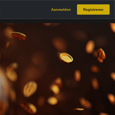
s
Aanmelden
Registreren