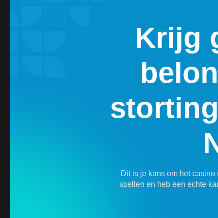
Krijg 
belon
stortin
Dit is je kans om het casino
spellen en heb een echte kan