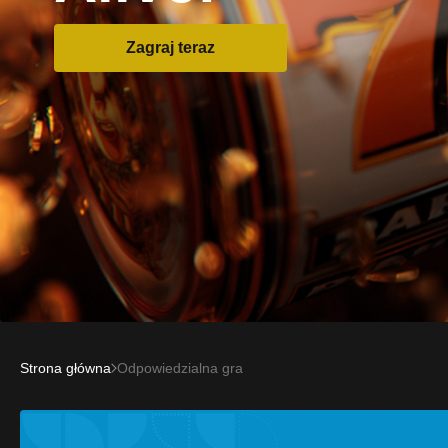
Zagraj teraz
Strona główna
Odpowiedzialna gra