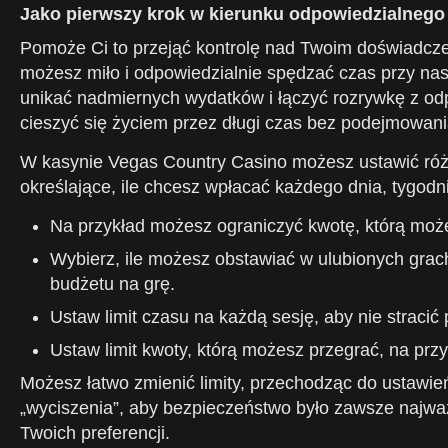
Jako pierwszy krok w kierunku odpowiedzialnego
Pomoże Ci to przejąć kontrolę nad Twoim doświadcze
możesz miło i odpowiedzialnie spędzać czas przy na
unikać nadmiernych wydatków i łączyć rozrywkę z odp
cieszyć się życiem przez długi czas bez podejmowani
W kasynie Vegas Country Casino możesz ustawić różn
określające, ile chcesz wpłacać każdego dnia, tygodn
Na przykład możesz ograniczyć kwotę, którą moż
Wybierz, ile możesz obstawiać w ulubionych grac
budżetu na grę.
Ustaw limit czasu na każdą sesję, aby nie stracić
Ustaw limit kwoty, którą możesz przegrać, na prz
Możesz łatwo zmienić limity, przechodząc do ustawie
„wyciszenia”, aby bezpieczeństwo było zawsze najważ
Twoich preferencji.