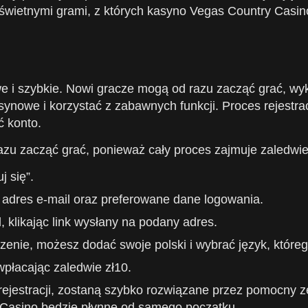
 świetnymi grami, z których kasyno Vegas Country Casi
e i szybkie. Nowi gracze mogą od razu zacząć grać, wyk
ynowe i korzystać z zabawnych funkcji. Proces rejestrac
ć konto.
azu zacząć grać, ponieważ cały proces zajmuje zaledwie 
j się”.
 adres e-mail oraz preferowane dane logowania.
 klikając link wysłany na podany adres.
enie, możesz dodać swoje polski i wybrać język, które
wpłacając zaledwie zł10.
rejestracji, zostaną szybko rozwiązane przez pomocny zes
Casino będzie płynne od samego początku.