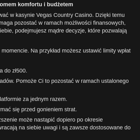
ziomem komfortu i budżetem
awać w kasynie Vegas Country Casino. Dzięki temu
pomaga pozostać w ramach możliwości finansowych,
siebie, podejmujesz mądre decyzje, które pozwalają
 momencie. Na przykład możesz ustawić limity wpłat
a do zł500.
akładów. Pomoże Ci to pozostać w ramach ustalonego
platformie za jednym razem.
ymać się przed gonieniem strat.
ższenie może nastąpić dopiero po okresie
zwracają na siebie uwagi i są zawsze dostosowane do