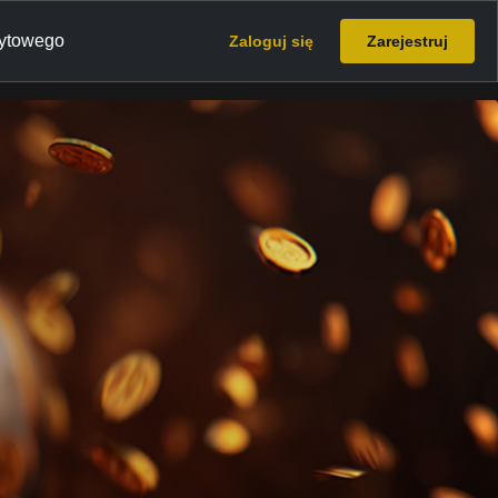
zytowego
Zaloguj się
Zarejestruj