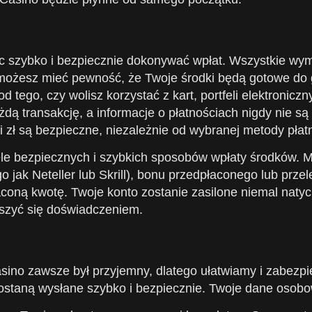
 szybko i bezpiecznie dokonywać wpłat. Wszystkie wymi
możesz mieć pewność, że Twoje środki będą gotowe do g
d tego, czy wolisz korzystać z kart, portfeli elektroni
żdą transakcję, a informacje o płatnościach nigdy ni
 zł są bezpieczne, niezależnie od wybranej metody płat
le bezpiecznych i szybkich sposobów wpłaty środków. Mi
o jak Neteller lub Skrill), bonu przedpłaconego lub pr
ną kwotę. Twoje konto zostanie zasilone niemal natych
eszyć się doświadczeniem.
ino zawsze był przyjemny, dlatego ułatwiamy i zabezp
staną wysłane szybko i bezpiecznie. Twoje dane osobow