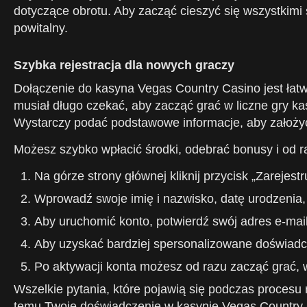
dotyczące obrotu. Aby zacząć cieszyć się wszystkimi
powitalny.
Szybka rejestracja dla nowych graczy
Dołączenie do kasyna Vegas Country Casino jest łatw
musiał długo czekać, aby zacząć grać w liczne gry kas
Wystarczy podać podstawowe informacje, aby założy
Możesz szybko wpłacić środki, odebrać bonusy i od r
Na górze strony głównej kliknij przycisk „Zarejestru
Wprowadź swoje imię i nazwisko, datę urodzenia,
Aby uruchomić konto, potwierdź swój adres e-mail,
Aby uzyskać bardziej spersonalizowane doświadcz
Po aktywacji konta możesz od razu zacząć grać, 
Wszelkie pytania, które pojawią się podczas procesu 
temu Twoje doświadczenie w kasynie Vegas Country 