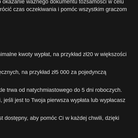
to okazanie ważnego dokumentu tożsamości w celu
krócić czas oczekiwania i pomóc wszystkim graczom
malne kwoty wypłat, na przykład zł20 w większości
ęcznych, na przykład zł5 000 za pojedynczą
kle trwa od natychmiastowego do 5 dni roboczych.
śli jest to Twoja pierwsza wypłata lub wypłacasz
st dostępny, aby pomóc Ci w każdej chwili, dzięki