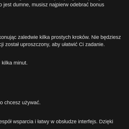
no jest dumne, musisz najpierw odebrać bonus
onując zaledwie kilka prostych kroków. Nie będziesz
ji został uproszczony, aby ułatwić Ci zadanie.
kilka minut.
go chcesz używać.
pół wsparcia i łatwy w obsłudze interfejs. Dzięki