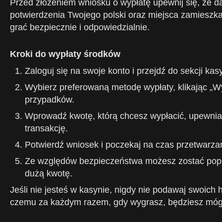
Przed złożeniem wniosku o wypłatę upewnij się, że
potwierdzenia Twojego polski oraz miejsca zamieszk
grać bezpiecznie i odpowiedzialnie.
Kroki do wypłaty środków
Zaloguj się na swoje konto i przejdź do sekcji kasy
Wybierz preferowaną metodę wypłaty, klikając „W
przypadków.
Wprowadź kwotę, którą chcesz wypłacić, upewniają
transakcję.
Potwierdź wniosek i poczekaj na czas przetwarza
Ze względów bezpieczeństwa możesz zostać popro
dużą kwotę.
Jeśli nie jesteś w kasynie, nigdy nie podawaj swoich 
czemu za każdym razem, gdy wygrasz, będziesz mógł