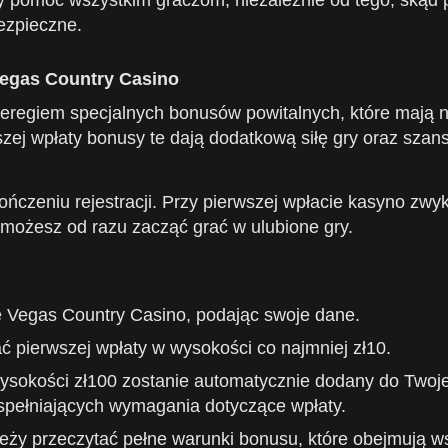
y pomóc wszystkim graczom, niezależnie od tego, skąd 
ezpieczne.
Vegas Country Casino
eregiem specjalnych bonusów powitalnych, które mają 
wszej wpłaty bonusy te dają dodatkową siłę gry oraz sz
ńczeniu rejestracji. Przy pierwszej wpłacie kasyno zwyk
możesz od razu zacząć grać w ulubione gry.
e Vegas Country Casino, podając swoje dane.
ać pierwszej wpłaty w wysokości co najmniej zł10.
sokości zł100 zostanie automatycznie dodany do Twoje
spełniających wymagania dotyczące wpłaty.
eży przeczytać pełne warunki bonusu, które obejmują w