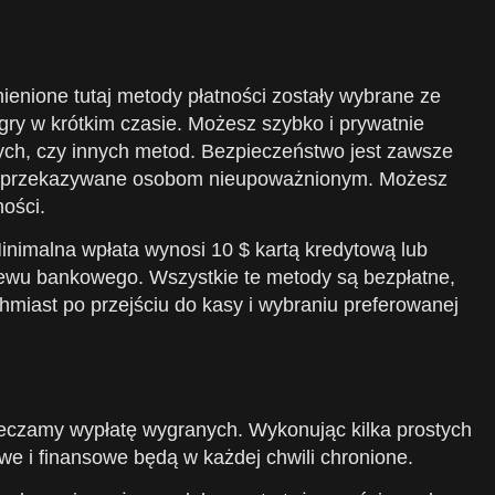
enione tutaj metody płatności zostały wybrane ze
ry w krótkim czasie. Możesz szybko i prywatnie
cznych, czy innych metod. Bezpieczeństwo jest zawsze
e są przekazywane osobom nieupoważnionym. Możesz
ności.
nimalna wpłata wynosi 10 $ kartą kredytową lub
zelewu bankowego. Wszystkie te metody są bezpłatne,
miast po przejściu do kasy i wybraniu preferowanej
ieczamy wypłatę wygranych. Wykonując kilka prostych
e i finansowe będą w każdej chwili chronione.