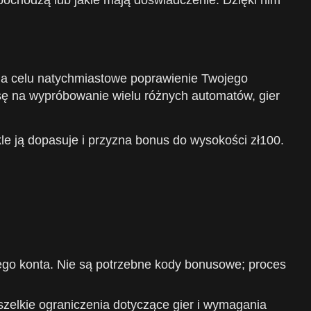
pochodzą lub jakie mają doświadczenie. Dzięki nim
na celu natychmiastowe poprawienie Twojego
ansę na wypróbowanie wielu różnych automatów, gier
le ją dopasuje i przyzna bonus do wysokości zł100.
go konta. Nie są potrzebne kody bonusowe; proces
szelkie ograniczenia dotyczące gier i wymagania